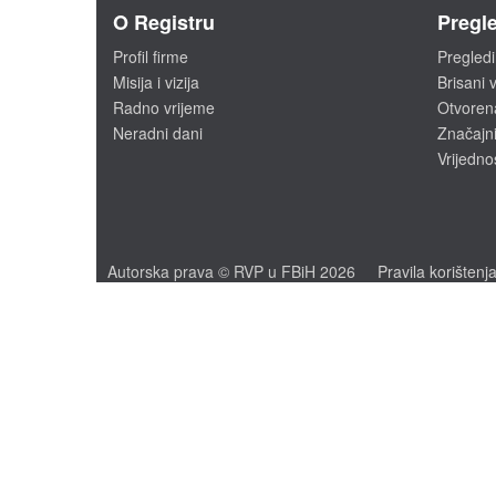
O Registru
Pregle
Profil firme
Pregledi
Misija i vizija
Brisani v
Radno vrijeme
Otvoren
Neradni dani
Značajni
Vrijedno
Autorska prava © RVP u FBiH 2026
Pravila korištenj