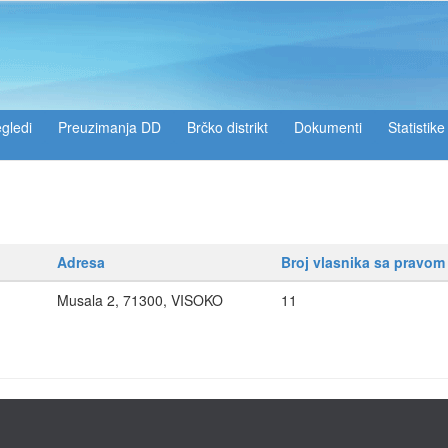
gledi
Preuzimanja DD
Brčko distrikt
Dokumenti
Statistike
Adresa
Broj vlasnika sa pravom
Musala 2, 71300, VISOKO
11