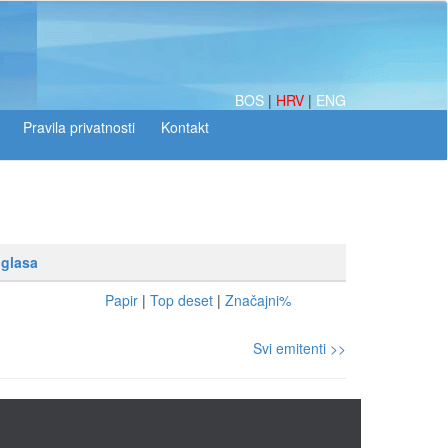
BOS
|
HRV
|
ENG
 glasa
Papir
|
Top deset
|
Značajni%
Svi emitenti >>