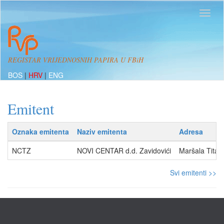
REGISTAR VRIJEDNOSNIH PAPIRA U FBiH
BOS
|
HRV
|
ENG
Emitent
Oznaka emitenta
Naziv emitenta
Adresa
NCTZ
NOVI CENTAR d.d. Zavidovići
Maršala Tita 
Svi emitenti >>