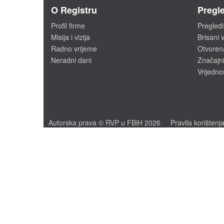
O Registru
Pregle
Profil firme
Pregledi
Misija i vizija
Brisani v
Radno vrijeme
Otvoren
Neradni dani
Značajni
Vrijedno
Autorska prava © RVP u FBiH 2026
Pravila korištenj