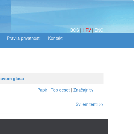
BOS
|
HRV
|
ENG
pravom glasa
Papir
|
Top deset
|
Značajni%
Svi emitenti >>