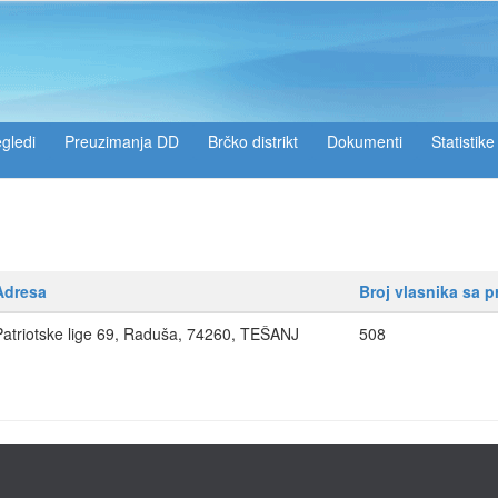
gledi
Preuzimanja DD
Brčko distrikt
Dokumenti
Statistike
Adresa
Broj vlasnika sa 
Patriotske lige 69, Raduša, 74260, TEŠANJ
508