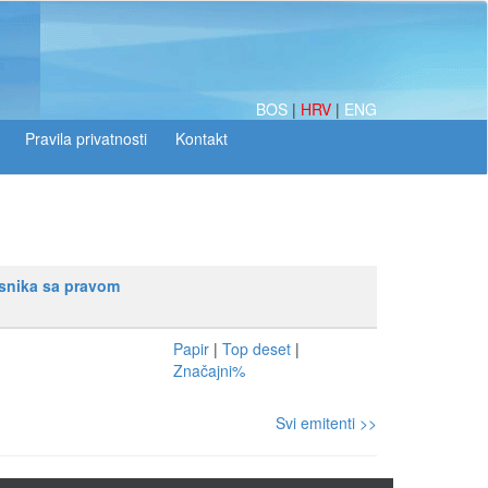
BOS
|
HRV
|
ENG
asnika sa pravom
Papir
|
Top deset
|
Značajni%
Svi emitenti >>