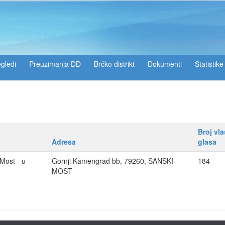
gledi
Preuzimanja DD
Brčko distrikt
Dokumenti
Statistike
Broj vl
Adresa
glasa
ost - u
Gornji Kamengrad bb, 79260, SANSKI
184
MOST