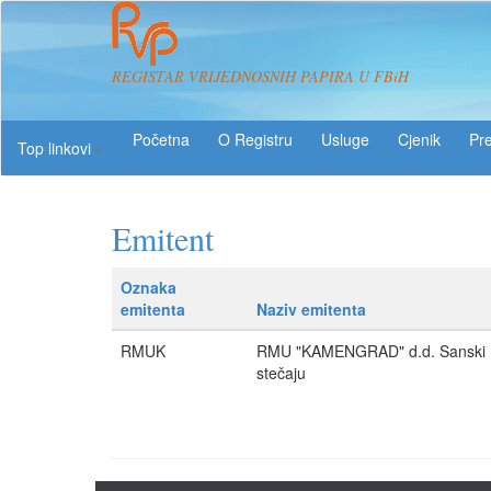
REGISTAR VRIJEDNOSNIH PAPIRA U FBiH
O Registru
Usluge
Pre
Top linkovi
Emitent
Oznaka
emitenta
Naziv emitenta
RMUK
RMU "KAMENGRAD" d.d. Sanski M
stečaju