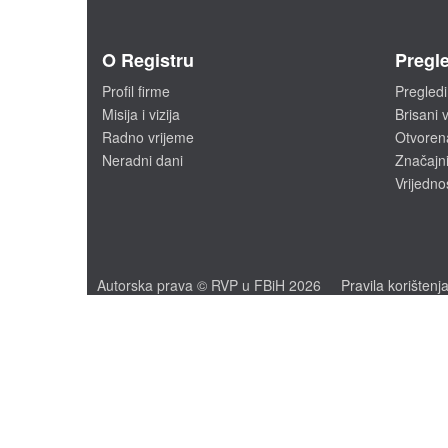
O Registru
Pregle
Profil firme
Pregledi
Misija i vizija
Brisani v
Radno vrijeme
Otvoren
Neradni dani
Značajni
Vrijedno
Autorska prava © RVP u FBiH 2026
Pravila korištenj