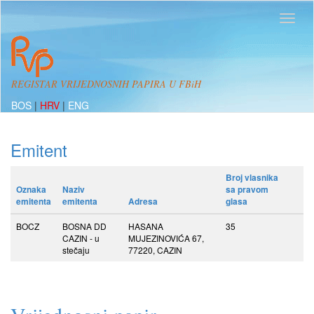
REGISTAR VRIJEDNOSNIH PAPIRA U FBiH
BOS
|
HRV
|
ENG
Emitent
Broj vlasnika
Oznaka
Naziv
sa pravom
emitenta
emitenta
Adresa
glasa
BOCZ
BOSNA DD
HASANA
35
CAZIN - u
MUJEZINOVIĆA 67,
stečaju
77220, CAZIN