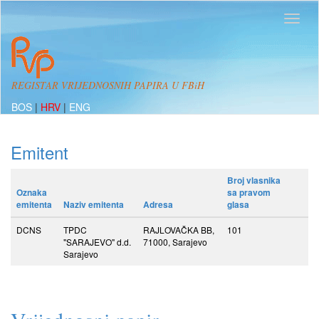
REGISTAR VRIJEDNOSNIH PAPIRA U FBiH
BOS
|
HRV
|
ENG
Emitent
Broj vlasnika
Oznaka
sa pravom
emitenta
Naziv emitenta
Adresa
glasa
DCNS
TPDC
RAJLOVAČKA BB,
101
"SARAJEVO" d.d.
71000, Sarajevo
Sarajevo