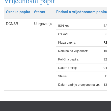
Vrijednosni papir
Oznaka papira
Status
Podaci o vrijednosnom papiru
DCNSR
U trgovanju
ISIN kod:
BAD
Cfi kod:
ESV
Klasa papira:
REDO
Nominalna vrijednost:
100.
Količina papira:
3279
Datum emisije:
04.0
Status:
U trg
Datum zadnje promjene na vp:
13.0