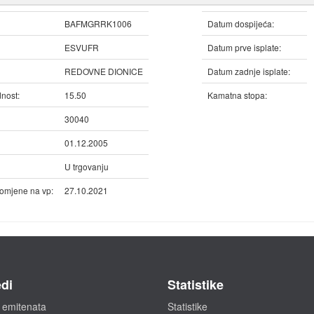
BAFMGRRK1006
Datum dospijeća:
ESVUFR
Datum prve isplate:
REDOVNE DIONICE
Datum zadnje isplate:
nost:
15.50
Kamatna stopa:
30040
01.12.2005
U trgovanju
omjene na vp:
27.10.2021
di
Statistike
 emitenata
Statistike