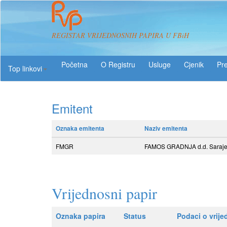
REGISTAR VRIJEDNOSNIH PAPIRA U FBiH
O Registru
Usluge
Pre
Top linkovi
Emitent
Oznaka emitenta
Naziv emitenta
FMGR
FAMOS GRADNJA d.d. Sarajevo 
Vrijednosni papir
Oznaka papira
Status
Podaci o vrij