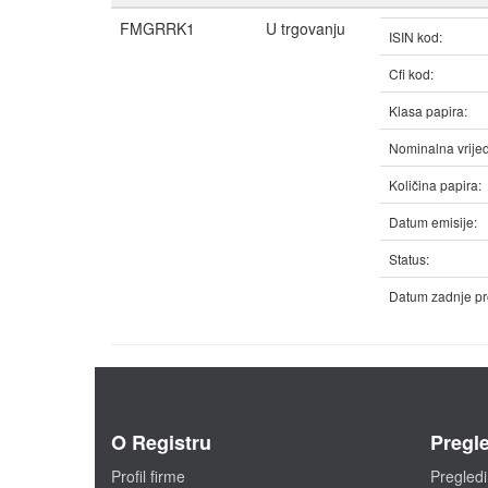
FMGRRK1
U trgovanju
ISIN kod:
Cfi kod:
Klasa papira:
Nominalna vrijed
Količina papira:
Datum emisije:
Status:
Datum zadnje pr
O Registru
Pregle
Profil firme
Pregledi