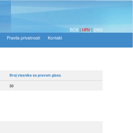
BOS
|
HRV
|
ENG
Broj vlasnika sa pravom glasa
30