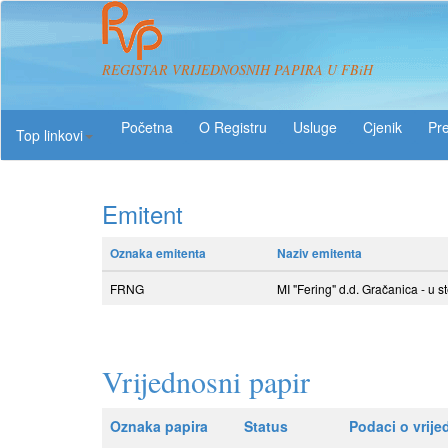
REGISTAR VRIJEDNOSNIH PAPIRA U FBiH
O Registru
Usluge
Pre
Top linkovi
Emitent
Oznaka emitenta
Naziv emitenta
FRNG
MI "Fering" d.d. Gračanica - u s
Vrijednosni papir
Oznaka papira
Status
Podaci o vrij