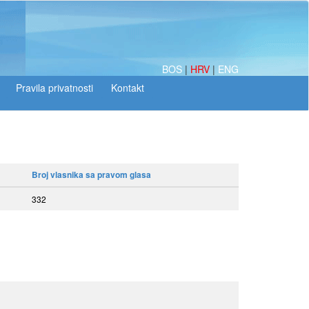
BOS
|
HRV
|
ENG
Broj vlasnika sa pravom glasa
332