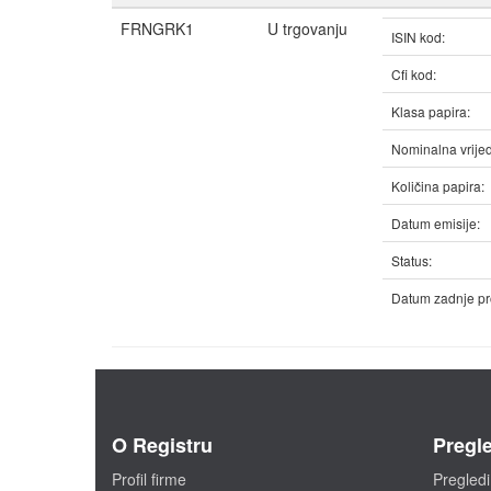
FRNGRK1
U trgovanju
ISIN kod:
Cfi kod:
Klasa papira:
Nominalna vrijed
Količina papira:
Datum emisije:
Status:
Datum zadnje pr
O Registru
Pregle
Profil firme
Pregledi