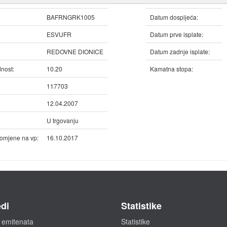
BAFRNGRK1005
Datum dospijeća:
ESVUFR
Datum prve isplate:
REDOVNE DIONICE
Datum zadnje isplate:
nost:
10.20
Kamatna stopa:
117703
12.04.2007
U trgovanju
omjene na vp:
16.10.2017
di
Statistike
 emitenata
Statistike