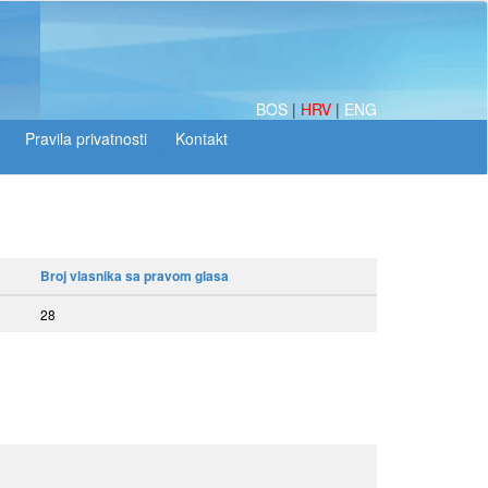
BOS
|
HRV
|
ENG
Broj vlasnika sa pravom glasa
28