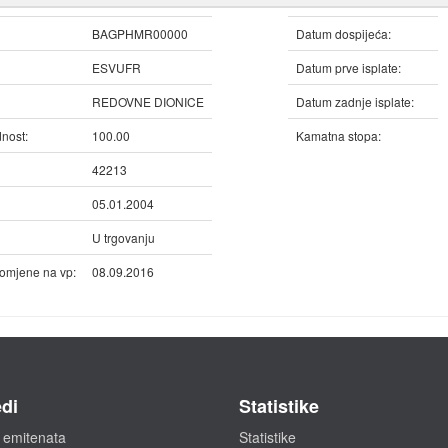
BAGPHMR00000
Datum dospijeća:
ESVUFR
Datum prve isplate:
REDOVNE DIONICE
Datum zadnje isplate:
nost:
100.00
Kamatna stopa:
42213
05.01.2004
U trgovanju
omjene na vp:
08.09.2016
di
Statistike
 emitenata
Statistike