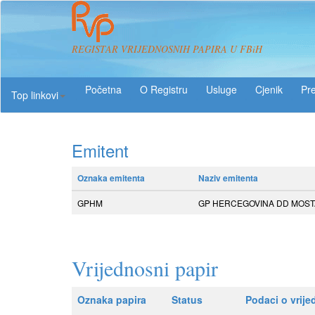
REGISTAR VRIJEDNOSNIH PAPIRA U FBiH
O Registru
Usluge
Pre
Top linkovi
Emitent
Oznaka emitenta
Naziv emitenta
GPHM
GP HERCEGOVINA DD MOS
Vrijednosni papir
Oznaka papira
Status
Podaci o vrij