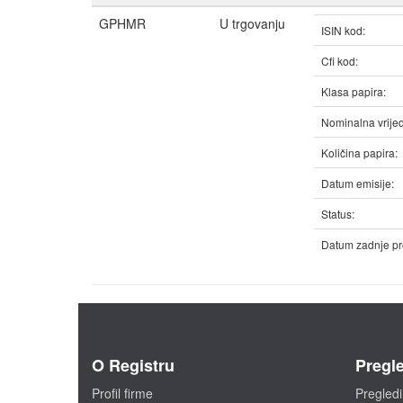
GPHMR
U trgovanju
ISIN kod:
Cfi kod:
Klasa papira:
Nominalna vrijed
Količina papira:
Datum emisije:
Status:
Datum zadnje pr
O Registru
Pregle
Profil firme
Pregledi