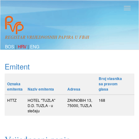
REGISTAR VRIJEDNOSNIH PAPIRA U FBiH
BOS
|
HRV
|
ENG
Emitent
Broj vlasnika
Oznaka
sa pravom
emitenta
Naziv emitenta
Adresa
glasa
HTTZ
HOTEL "TUZLA"
ZAVNOBiH 13,
168
D.D. TUZLA - u
75000, TUZLA
stečaju