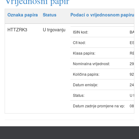
Vrijednosni papir
Oznaka papira
Status
Podaci o vrijednosnom papiru
HTTZRK3
U trgovanju
ISIN kod:
BAH
Cfi kod:
ESV
Klasa papira:
REDO
Nominalna vrijednost:
29.0
Količina papira:
9289
Datum emisije:
24.0
Status:
U trg
Datum zadnje promjene na vp:
08.0