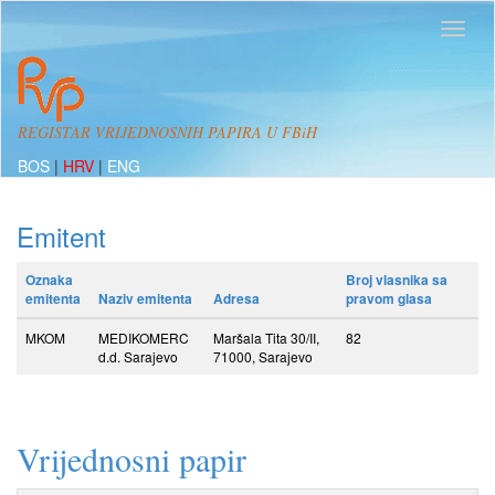
REGISTAR VRIJEDNOSNIH PAPIRA U FBiH
BOS
|
HRV
|
ENG
Emitent
Oznaka
Broj vlasnika sa
emitenta
Naziv emitenta
Adresa
pravom glasa
MKOM
MEDIKOMERC
Maršala Tita 30/II,
82
d.d. Sarajevo
71000, Sarajevo
Vrijednosni papir