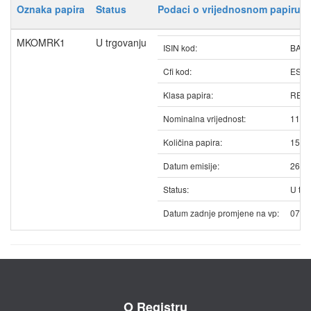
Oznaka papira
Status
Podaci o vrijednosnom papiru
MKOMRK1
U trgovanju
ISIN kod:
BAM
Cfi kod:
ESV
Klasa papira:
REDO
Nominalna vrijednost:
11.2
Količina papira:
1585
Datum emisije:
26.0
Status:
U trg
Datum zadnje promjene na vp:
07.0
O Registru