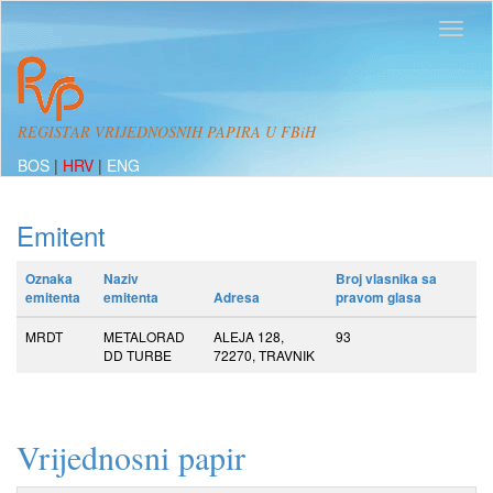
REGISTAR VRIJEDNOSNIH PAPIRA U FBiH
BOS
|
HRV
|
ENG
Emitent
Oznaka
Naziv
Broj vlasnika sa
emitenta
emitenta
Adresa
pravom glasa
MRDT
METALORAD
ALEJA 128,
93
DD TURBE
72270, TRAVNIK
Vrijednosni papir