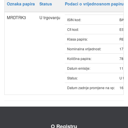
Oznaka papira
Status
Podaci o vrijednosnom papiru
MRDTRK3
U trgovanju
ISIN kod:
BAM
Cfi kod:
ESV
Klasa papira:
REDO
Nominalna vrijednost:
17.5
Količina papira:
7875
Datum emisije:
11.0
Status:
U trg
Datum zadnje promjene na vp:
16.0
O Registru