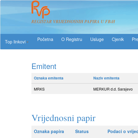
REGISTAR VRIJEDNOSNIH PAPIRA U FBiH
O Registru
Usluge
Pre
Top linkovi
Emitent
Oznaka emitenta
Naziv emitenta
MRKS
MERKUR d.d. Sarajevo
Vrijednosni papir
Oznaka papira
Status
Podaci o vrij