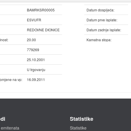
BAMRKSR00005
Datum dospijeća:
ESVUFR
Datum prve isplate:
REDOVNE DIONICE
Datum zadnje isplate:
nost:
20.00
Kamatna stopa:
779269
25.10.2001
U trgovanju
omjene na vp:
16.09.2011
di
Statistike
 emitenata
Statistike