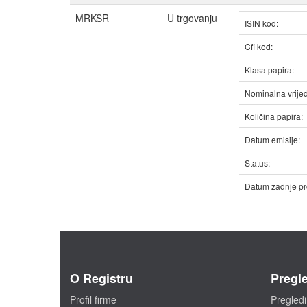
MRKSR
U trgovanju
ISIN kod:
Cfi kod:
Klasa papira:
Nominalna vrijed
Količina papira:
Datum emisije:
Status:
Datum zadnje pr
O Registru
Pregle
Profil firme
Pregledi