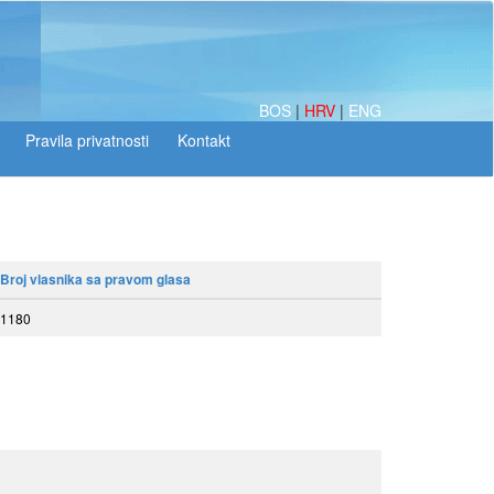
BOS
|
HRV
|
ENG
Broj vlasnika sa pravom glasa
1180