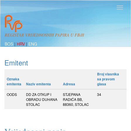
REGISTAR VRIJEDNOSNIH PAPIRA U FBiH
BOS
|
HRV
|
ENG
Emitent
Broj vlasnika
Oznaka
sa pravom
emitenta
Naziv emitenta
Adresa
glasa
OODS
DD ZA OTKUP I
STJEPANA
34
OBRADU DUHANA
RADIĆA BB,
STOLAC
88360, STOLAC