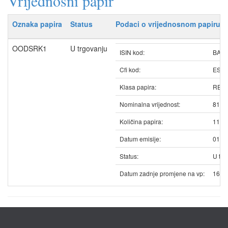
Vrijednosni papir
Oznaka papira
Status
Podaci o vrijednosnom papiru
OODSRK1
U trgovanju
ISIN kod:
BAO
Cfi kod:
ESV
Klasa papira:
REDO
Nominalna vrijednost:
81.5
Količina papira:
1156
Datum emisije:
01.1
Status:
U trg
Datum zadnje promjene na vp:
16.0