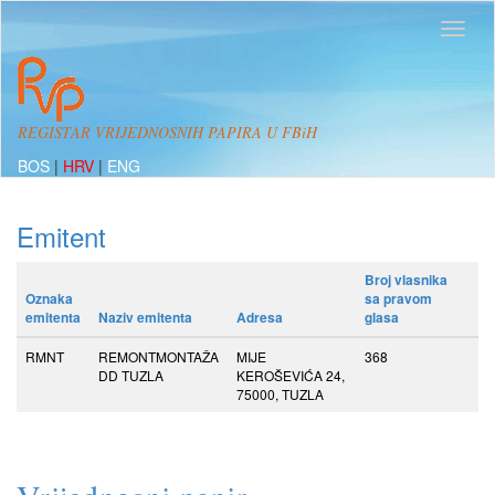
REGISTAR VRIJEDNOSNIH PAPIRA U FBiH
BOS
|
HRV
|
ENG
Emitent
Broj vlasnika
Oznaka
sa pravom
emitenta
Naziv emitenta
Adresa
glasa
RMNT
REMONTMONTAŽA
MIJE
368
DD TUZLA
KEROŠEVIĆA 24,
75000, TUZLA