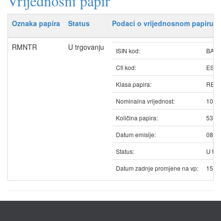
Vrijednosni papir
Oznaka papira
Status
Podaci o vrijednosnom papiru
RMNTR
U trgovanju
ISIN kod:
BAR
Cfi kod:
ESV
Klasa papira:
REDO
Nominalna vrijednost:
100.
Količina papira:
5388
Datum emisije:
08.0
Status:
U trg
Datum zadnje promjene na vp:
15.0