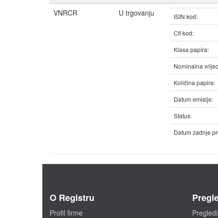
VNRCR
U trgovanju
ISIN kod:
Cfi kod:
Klasa papira:
Nominalna vrijed
Količina papira:
Datum emisije:
Status:
Datum zadnje pr
O Registru
Pregle
Profil firme
Pregledi