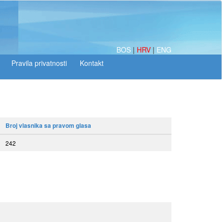
BOS
|
HRV
|
ENG
Broj vlasnika sa pravom glasa
242