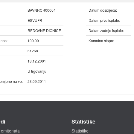
BAVNRCR00004
Datum dospijeća:
ESVUFR
Datum prve isplate:
REDOVNE DIONICE
Datum zadnje isplate:
nost:
100.00
Kamatna stopa:
61268
18.12.2001
U trgovanju
omjene na vp:
23.09.2011
di
Statistike
 emitenata
Statistike