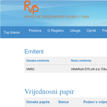
REGISTAR VRIJEDNOSNIH PAPIRA U FBiH
O Registru
Usluge
Pre
Top linkovi
Emitent
Oznaka emitenta
Naziv emitenta
VNRC
VINARIJA ČITLUK d.d. Čitl
Vrijednosni papir
Oznaka papira
Status
Podaci o vrij