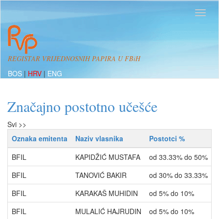
REGISTAR VRIJEDNOSNIH PAPIRA U FBiH
BOS
|
HRV
|
ENG
Značajno postotno učešće
Svi >>
Oznaka emitenta
Naziv vlasnika
Postotci %
BFIL
KAPIDŽIĆ MUSTAFA
od 33.33% do 50%
BFIL
TANOVIĆ BAKIR
od 30% do 33.33%
BFIL
KARAKAŠ MUHIDIN
od 5% do 10%
BFIL
MULALIĆ HAJRUDIN
od 5% do 10%