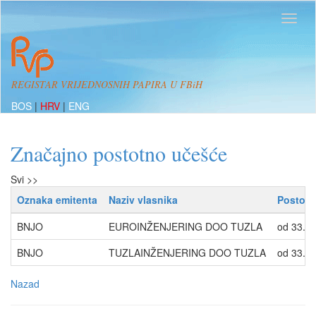
REGISTAR VRIJEDNOSNIH PAPIRA U FBiH
BOS
|
HRV
|
ENG
Značajno postotno učešće
Svi >>
Oznaka emitenta
Naziv vlasnika
Postotc
BNJO
EUROINŽENJERING DOO TUZLA
od 33.3
BNJO
TUZLAINŽENJERING DOO TUZLA
od 33.3
Nazad