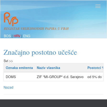
REGISTAR VRIJEDNOSNIH PAPIRA U FBiH
BOS
|
HRV
|
ENG
Značajno postotno učešće
Svi >>
Oznaka emitenta
Naziv vlasnika
Postotci %
DOMS
ZIF "MI-GROUP" d.d. Sarajevo
od 5% do 1
Nazad