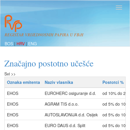
REGISTAR VRIJEDNOSNIH PAPIRA U FBiH
BOS
|
HRV
|
ENG
Značajno postotno učešće
Svi >>
Oznaka emitenta
Naziv vlasnika
Postotci %
EHOS
EUROHERC osiguranje d.d.
od 10% do 20
EHOS
AGRAM TIS d.o.o.
od 5% do 10%
EHOS
AUTOSLAVONIJA d.d. Osijek
od 5% do 10%
EHOS
EURO DAUS d.d. Split
od 5% do 10%