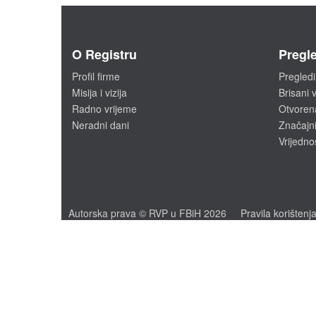
O Registru
Pregle
Profil firme
Pregledi
Misija i vizija
Brisani v
Radno vrijeme
Otvoren
Neradni dani
Značajni
Vrijedno
Autorska prava © RVP u FBiH 2026
Pravila korištenj