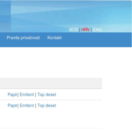
BOS
|
HRV
|
ENG
Papir
|
Emitent
|
Top deset
Papir
|
Emitent
|
Top deset