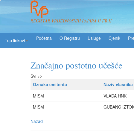
REGISTAR VRIJEDNOSNIH PAPIRA U FBiH
O Registru
Usluge
Pre
Top linkovi
Značajno postotno učešće
Svi >>
Oznaka emitenta
Naziv vlasnika
MISM
VLADA HNK
MISM
GUBANC IZTO
Nazad