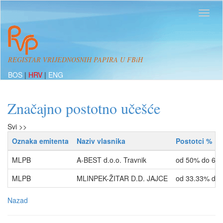
REGISTAR VRIJEDNOSNIH PAPIRA U FBiH
BOS
|
HRV
|
ENG
Značajno postotno učešće
Svi >>
Oznaka emitenta
Naziv vlasnika
Postotci %
MLPB
A-BEST d.o.o. Travnik
od 50% do 66
MLPB
MLINPEK-ŽITAR D.D. JAJCE
od 33.33% do
Nazad