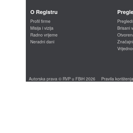
O Registru
Pregle
Profil firme
Pregledi
Misija i vizija
Brisani v
Radno vrijeme
Otvoren
Neradni dani
Značajni
Vrijedno
Autorska prava © RVP u FBiH 2026
Pravila korištenj