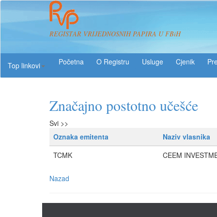
REGISTAR VRIJEDNOSNIH PAPIRA U FBiH
O Registru
Usluge
Pre
Top linkovi
Značajno postotno učešće
Svi >>
Oznaka emitenta
Naziv vlasnika
TCMK
CEEM INVESTM
Nazad