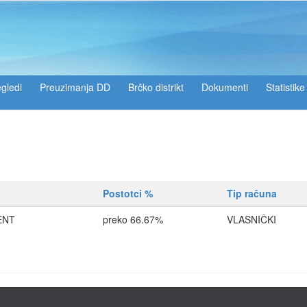
gledi
Preuzimanja DD
Brčko distrikt
Dokumenti
Statistike
Postotci %
Tip računa
ENT
preko 66.67%
VLASNIČKI