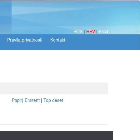
BOS
|
HRV
|
ENG
Papir
|
Emitent
|
Top deset