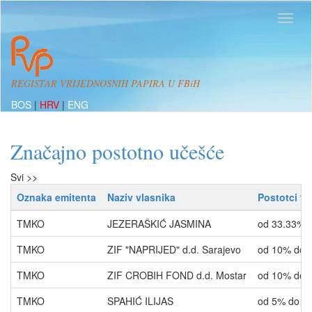
REGISTAR VRIJEDNOSNIH PAPIRA U FBiH
BOS
|
HRV
|
ENG
Značajno postotno učešće
Svi >>
Oznaka emitenta
Naziv vlasnika
Postotci %
TMKO
JEZERAŠKIĆ JASMINA
od 33.33% 
TMKO
ZIF "NAPRIJED" d.d. Sarajevo
od 10% do 
TMKO
ZIF CROBIH FOND d.d. Mostar
od 10% do 
TMKO
SPAHIĆ ILIJAS
od 5% do 1