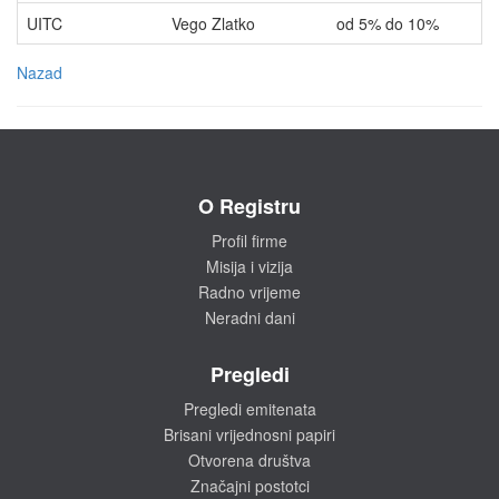
UITC
Vego Zlatko
od 5% do 10%
V
Nazad
O Registru
Profil firme
Misija i vizija
Radno vrijeme
Neradni dani
Pregledi
Pregledi emitenata
Brisani vrijednosni papiri
Otvorena društva
Značajni postotci