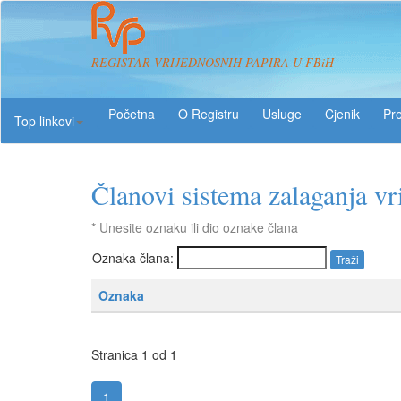
REGISTAR VRIJEDNOSNIH PAPIRA U FBiH
O Registru
Usluge
Pre
Top linkovi
Članovi sistema zalaganja vr
* Unesite oznaku ili dio oznake člana
Oznaka člana:
Oznaka
Stranica 1 od 1
1