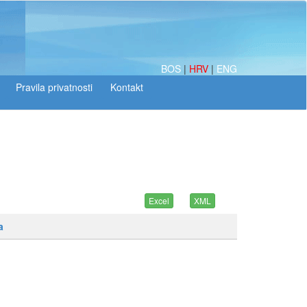
BOS
|
HRV
|
ENG
a