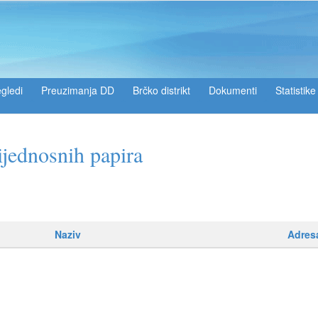
gledi
Preuzimanja DD
Brčko distrikt
Dokumenti
Statistike
ijednosnih papira
Naziv
Adres