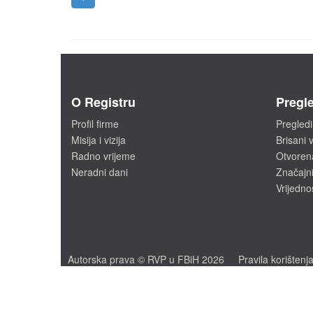
O Registru
Pregle
Profil firme
Pregledi
Misija i vizija
Brisani v
Radno vrijeme
Otvoren
Neradni dani
Značajni
Vrijedno
Autorska prava © RVP u FBiH 2026
Pravila korištenj