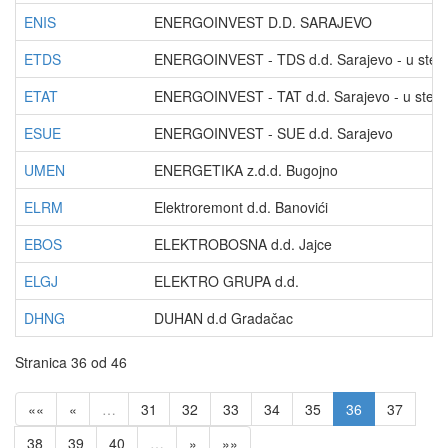
ENIS
ENERGOINVEST D.D. SARAJEVO
ETDS
ENERGOINVEST - TDS d.d. Sarajevo - u steč
ETAT
ENERGOINVEST - TAT d.d. Sarajevo - u steča
ESUE
ENERGOINVEST - SUE d.d. Sarajevo
UMEN
ENERGETIKA z.d.d. Bugojno
ELRM
Elektroremont d.d. Banovići
EBOS
ELEKTROBOSNA d.d. Jajce
ELGJ
ELEKTRO GRUPA d.d.
DHNG
DUHAN d.d Gradačac
Stranica 36 od 46
««
«
…
31
32
33
34
35
36
37
38
39
40
…
»
»»