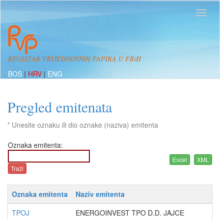
REGISTAR VRIJEDNOSNIH PAPIRA U FBiH
BOS
|
HRV
|
ENG
Pregled emitenata
* Unesite oznaku ili dio oznake (naziva) emitenta
Oznaka emitenta:
Oznaka emitenta
Naziv emitenta
TPOJ
ENERGOINVEST TPO D.D. JAJCE