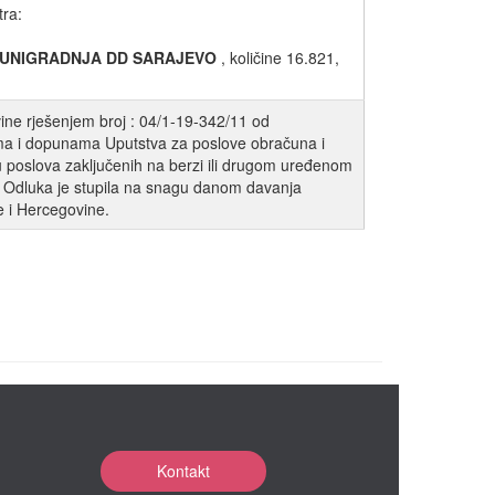
tra:
UNIGRADNJA DD SARAJEVO
, količine 16.821,
ine rješenjem broj : 04/1-19-342/11 od
ma i dopunama Uputstva za poslove obračuna i
u poslova zaključenih na berzi ili drugom uređenom
e. Odluka je stupila na snagu danom davanja
e i Hercegovine.
Kontakt