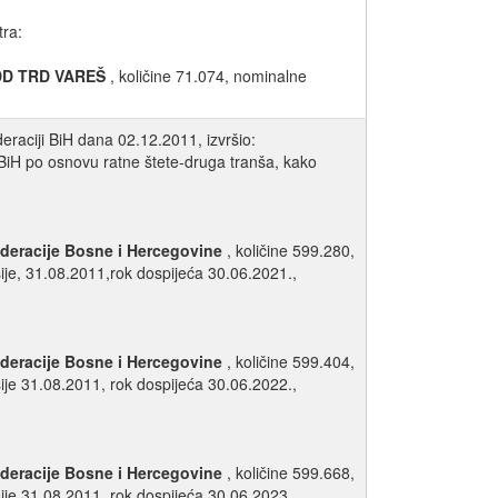
tra:
DD TRD VAREŠ
, količine 71.074, nominalne
raciji BiH dana 02.12.2011, izvršio:
 BiH po osnovu ratne štete-druga tranša, kako
deracije Bosne i Hercegovine
, količine 599.280,
je, 31.08.2011,rok dospijeća 30.06.2021.,
deracije Bosne i Hercegovine
, količine 599.404,
je 31.08.2011, rok dospijeća 30.06.2022.,
deracije Bosne i Hercegovine
, količine 599.668,
je 31.08.2011, rok dospijeća 30.06.2023.,