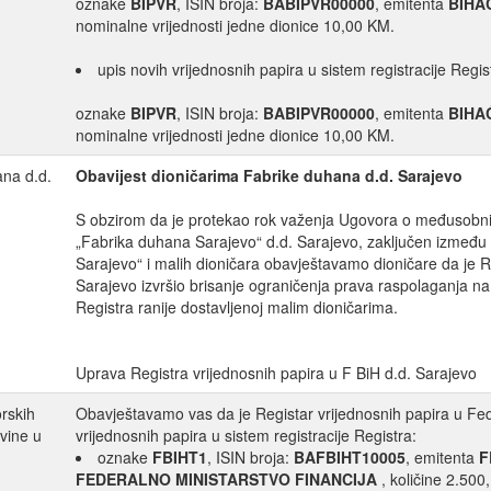
oznake
BIPVR
, ISIN broja:
BABIPVR00000
, emitenta
BIHA
nominalne vrijednosti jedne dionice 10,00 KM.
upis novih vrijednosnih papira u sistem registracije Regis
oznake
BIPVR
, ISIN broja:
BABIPVR00000
, emitenta
BIHA
nominalne vrijednosti jedne dionice 10,00 KM.
ana d.d.
Obavijest dioničarima Fabrike duhana d.d. Sarajevo
S obzirom da je protekao rok važenja Ugovora o međusobn
„Fabrika duhana Sarajevo“ d.d. Sarajevo, zaključen izmeđ
Sarajevo“ i malih dioničara obavještavamo dioničare da je Re
Sarajevo izvršio brisanje ograničenja prava raspolaganja 
Registra ranije dostavljenoj malim dioničarima.
Uprava Registra vrijednosnih papira u F BiH d.d. Sarajevo
orskih
Obavještavamo vas da je Registar vrijednosnih papira u Fede
vine u
vrijednosnih papira u sistem registracije Registra:
oznake
FBIHT1
, ISIN broja:
BAFBIHT10005
, emitenta
F
FEDERALNO MINISTARSTVO FINANCIJA
, količine 2.500