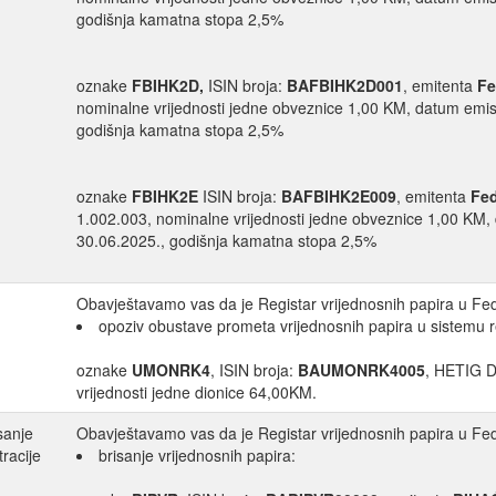
godišnja kamatna stopa 2,5%
oznake
FBIHK2D,
ISIN broja:
BAFBIHK2D001
, emitenta
Fe
nominalne vrijednosti jedne obveznice 1,00 KM, datum emisi
godišnja kamatna stopa 2,5%
oznake
FBIHK2E
ISIN broja:
BAFBIHK2E009
, emitenta
Fed
1.002.003, nominalne vrijednosti jedne obveznice 1,00 KM,
30.06.2025., godišnja kamatna stopa 2,5%
Obavještavamo vas da je Registar vrijednosnih papira u Fede
opoziv obustave prometa vrijednosnih papira u sistemu re
oznake
UMONRK4
, ISIN broja:
BAUMONRK4005
, HETIG D
vrijednosti jedne dionice 64,00KM.
sanje
Obavještavamo vas da je Registar vrijednosnih papira u Fede
tracije
brisanje vrijednosnih papira: