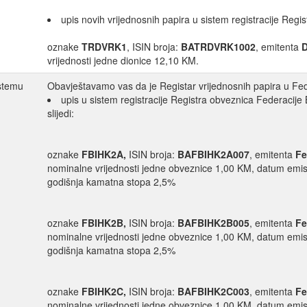
upis novih vrijednosnih papira u sistem registracije Regis
oznake
TRDVRK1
, ISIN broja:
BATRDVRK1002
, emitenta
vrijednosti jedne dionice 12,10 KM.
istemu
Obavještavamo vas da je Registar vrijednosnih papira u Fede
upis u sistem registracije Registra obveznica Federacije
slijedi:
oznake
FBIHK2A,
ISIN broja:
BAFBIHK2A007
, emitenta
Fe
nominalne vrijednosti jedne obveznice 1,00 KM, datum emisi
godišnja kamatna stopa 2,5%
oznake
FBIHK2B,
ISIN broja:
BAFBIHK2B005
, emitenta
Fe
nominalne vrijednosti jedne obveznice 1,00 KM, datum emisi
godišnja kamatna stopa 2,5%
oznake
FBIHK2C,
ISIN broja:
BAFBIHK2C003
, emitenta
Fe
nominalne vrijednosti jedne obveznice 1,00 KM, datum emisi