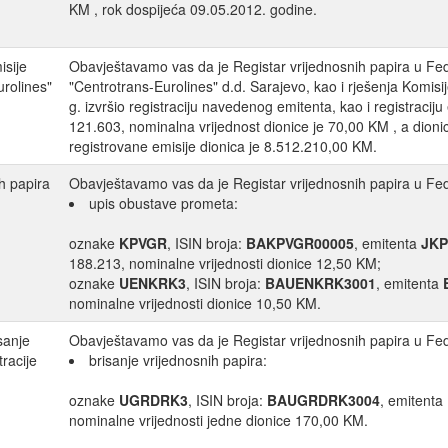
KM , rok dospijeća 09.05.2012. godine.
isije
Obavještavamo vas da je Registar vrijednosnih papira u Fed
urolines"
"Centrotrans-Eurolines" d.d. Sarajevo, kao i rješenja Komis
g. izvršio registraciju navedenog emitenta, kao i registraciju
121.603, nominalna vrijednost dionice je 70,00 KM , a di
registrovane emisije dionica je 8.512.210,00 KM.
h papira
Obavještavamo vas da je Registar vrijednosnih papira u Fede
upis obustave prometa:
oznake
KPVGR
, ISIN broja:
BAKPVGR00005
, emitenta
JKP
188.213, nominalne vrijednosti dionice 12,50 KM;
oznake
UENKRK3
, ISIN broja:
BAUENKRK3001
, emitenta
nominalne vrijednosti dionice 10,50 KM.
sanje
Obavještavamo vas da je Registar vrijednosnih papira u Fede
tracije
brisanje vrijednosnih papira:
oznake
UGRDRK3
, ISIN broja:
BAUGRDRK3004
, emitenta
nominalne vrijednosti jedne dionice 170,00 KM.