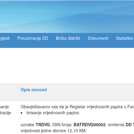
gledi
Preuzimanja DD
Brčko distrikt
Dokumenti
Statistike
Opis novosti
sanje
Obavještavamo vas da je Registar vrijednosnih papira u Fede
tracije
brisanje vrijednosnih papira:
oznake
TRDVG
, ISIN broja:
BATRDVG00002
, emitenta
DD 
vrijednosti jedne dionice 12,10 KM.