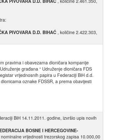
ĆKA PIVOVARA D.D. BIHAĆ
, količine 2.461.350,
tra:
ĆKA PIVOVARA D.D. BIHAĆ
, količine 2.422.303,
im pravima i obavezama dioničara kompanije
u Udruženje građana “ Udruženje dioničara FDS
gistar vrijednosnih papira u Federaciji BiH d.d.
na dionicama oznake FDSSR, a prema obavijesti
raciji BiH 14.11.2011. godine, izvršio upis novih
EDERACIJA BOSNE I HERCEGOVINE-
, nominalne vrijednosti trezorskog zapisa 10.000,00