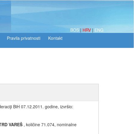
BOS
|
HRV
|
ENG
raciji BiH 07.12.2011. godine, izvršio:
TRD VAREŠ
, količine 71.074, nominalne