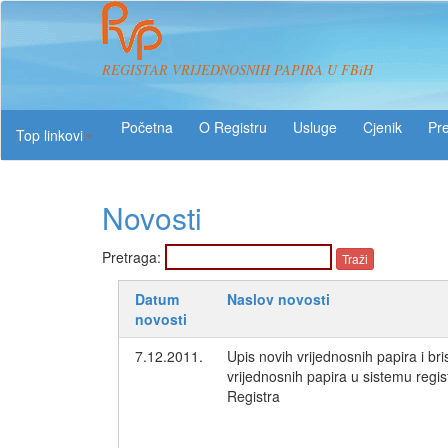
REGISTAR VRIJEDNOSNIH PAPIRA U FBiH
O Registru
Usluge
Pre
Top linkovi
Novosti
Pretraga:
Datum
Naslov novosti
novosti
7.12.2011.
Upis novih vrijednosnih papira i bri
vrijednosnih papira u sistemu regis
Registra