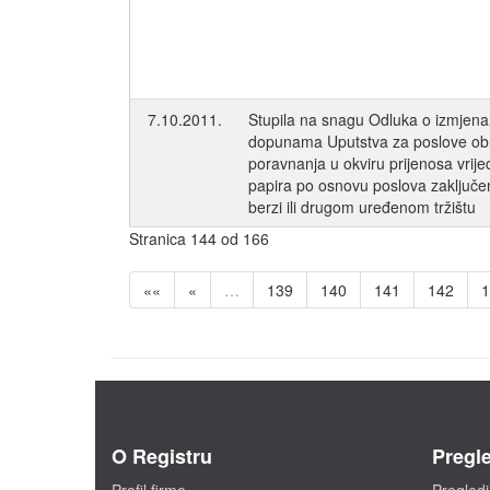
7.10.2011.
Stupila na snagu Odluka o izmjena
dopunama Uputstva za poslove ob
poravnanja u okviru prijenosa vrij
papira po osnovu poslova zaključe
berzi ili drugom uređenom tržištu
Stranica 144 od 166
««
«
…
139
140
141
142
1
O Registru
Pregle
Profil firme
Pregledi