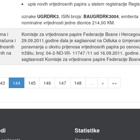
upis novih vrijednosnih papira u sistem registracije Regis
oznake
UGRDRK3
, ISIN broja:
BAUGRDRK3004
, emitenta
nominalne vrijednosti jedne dionice 214,00 KM.
ma i
Komisije za vrijednosne papire Federacije Bosne i Hercegov
računa i
29.09.2011.godine dala je saglasnost na Odluka o izmjena
ednosnih
poravnanja u okviru prijenosa vrijednosnih papira po osnov
nih na
tržištu, broj: 04-2-NO-VII- 11747 /11 od 16.09.2011. godin
saglasnosti Komisije za vrijednosne papire Federacije Bosn
43
144
145
146
147
148
…
»
»»
di
Statistike
 emitenata
Statistike