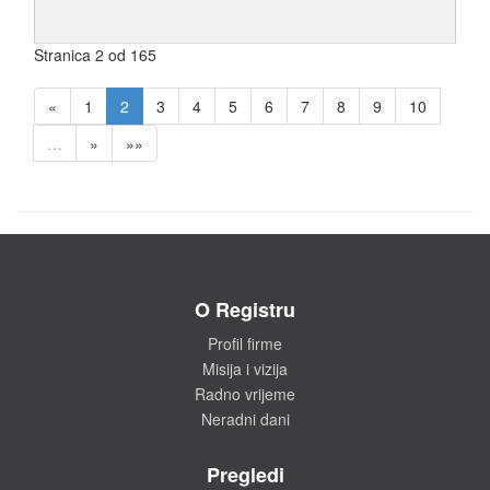
Stranica 2 od 165
«
1
2
3
4
5
6
7
8
9
10
…
»
»»
O Registru
Profil firme
Misija i vizija
Radno vrijeme
Neradni dani
Pregledi