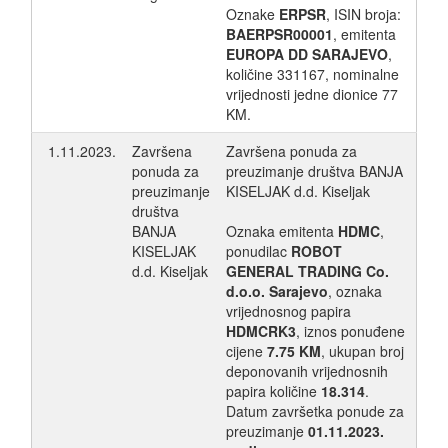
Oznake
ERPSR
, ISIN broja:
BAERPSR00001
, emitenta
EUROPA DD SARAJEVO
,
količine 331167, nominalne
vrijednosti jedne dionice 77
KM.
1.11.2023.
Završena
Završena ponuda za
ponuda za
preuzimanje društva BANJA
preuzimanje
KISELJAK d.d. Kiseljak
društva
BANJA
Oznaka emitenta
HDMC
,
KISELJAK
ponudilac
ROBOT
d.d. Kiseljak
GENERAL TRADING Co.
d.o.o. Sarajevo
, oznaka
vrijednosnog papira
HDMCRK3
, iznos ponuđene
cijene
7.75 KM
, ukupan broj
deponovanih vrijednosnih
papira količine
18.314
.
Datum završetka ponude za
preuzimanje
01.11.2023.