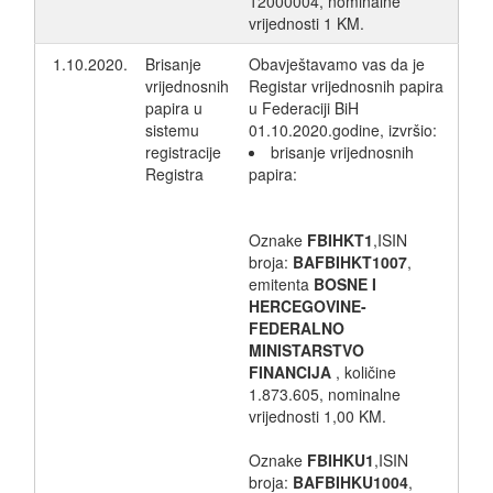
12000004, nominalne
vrijednosti 1 KM.
1.10.2020.
Brisanje
Obavještavamo vas da je
vrijednosnih
Registar vrijednosnih papira
papira u
u Federaciji BiH
sistemu
01.10.2020.godine, izvršio:
registracije
brisanje vrijednosnih
Registra
papira:
Oznake
FBIHKT1
,ISIN
broja:
BAFBIHKT1007
,
emitenta
BOSNE I
HERCEGOVINE-
FEDERALNO
MINISTARSTVO
FINANCIJA
, količine
1.873.605, nominalne
vrijednosti 1,00 KM.
Oznake
FBIHKU1
,ISIN
broja:
BAFBIHKU1004
,