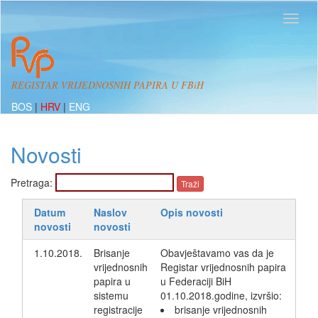
REGISTAR VRIJEDNOSNIH PAPIRA U FBiH
BOS
|
HRV
|
ENG
Novosti
Pretraga:
Datum
Naslov
Opis novosti
novosti
novosti
1.10.2018.
Brisanje
Obavještavamo vas da je
vrijednosnih
Registar vrijednosnih papira
papira u
u Federaciji BiH
sistemu
01.10.2018.godine, izvršio:
registracije
brisanje vrijednosnih