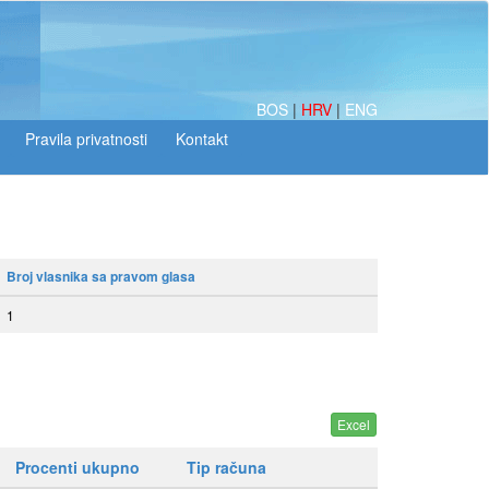
BOS
|
HRV
|
ENG
Broj vlasnika sa pravom glasa
1
Procenti ukupno
Tip računa