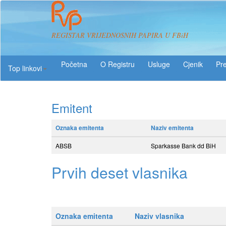
REGISTAR VRIJEDNOSNIH PAPIRA U FBiH
O Registru
Usluge
Pre
Top linkovi
Emitent
Oznaka emitenta
Naziv emitenta
ABSB
Sparkasse Bank dd BiH
Prvih deset vlasnika
Oznaka emitenta
Naziv vlasnika