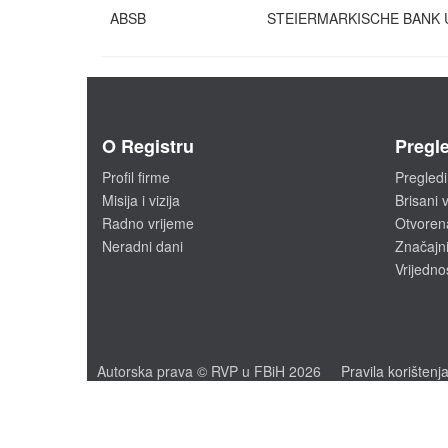
ABSB
STEIERMARKISCHE BANK 
O Registru
Pregle
Profil firme
Pregledi
Misija i vizija
Brisani v
Radno vrijeme
Otvoren
Neradni dani
Značajni
Vrijedno
Autorska prava © RVP u FBiH 2026
Pravila korištenj