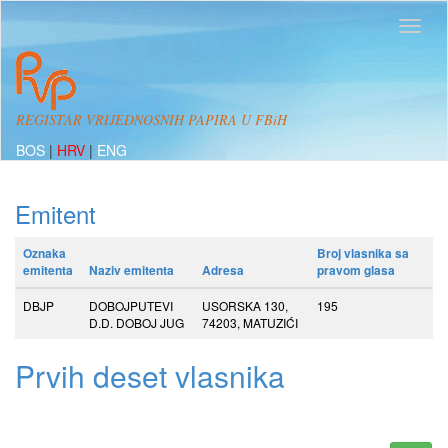
REGISTAR VRIJEDNOSNIH PAPIRA U FBiH
BOS
|
HRV
|
ENG
Emitent
Oznaka
Broj vlasnika sa
emitenta
Naziv emitenta
Adresa
pravom glasa
DBJP
DOBOJPUTEVI
USORSKA 130,
195
D.D. DOBOJ JUG
74203, MATUZIĆI
Prvih deset vlasnika