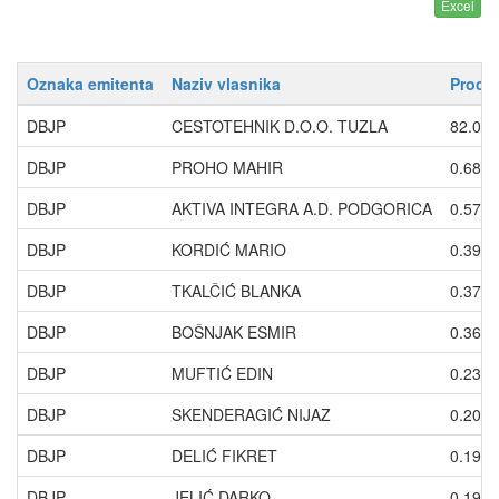
Oznaka emitenta
Naziv vlasnika
Procen
DBJP
CESTOTEHNIK D.O.O. TUZLA
82.08
DBJP
PROHO MAHIR
0.6864
DBJP
AKTIVA INTEGRA A.D. PODGORICA
0.5706
DBJP
KORDIĆ MARIO
0.3967
DBJP
TKALČIĆ BLANKA
0.3750
DBJP
BOŠNJAK ESMIR
0.3636
DBJP
MUFTIĆ EDIN
0.2339
DBJP
SKENDERAGIĆ NIJAZ
0.2052
DBJP
DELIĆ FIKRET
0.1989
DBJP
JELIĆ DARKO
0.1981