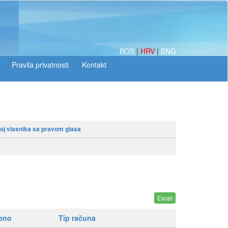
BOS
|
HRV
|
ENG
oj vlasnika sa pravom glasa
upno
Tip računa