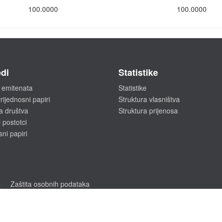
100.0000
100.0000
di
Statistike
 emitenata
Statistike
rijednosni papiri
Struktura vlasništva
a društva
Struktura prijenosa
 postotci
sni papiri
a
Zaštita osobnih podataka