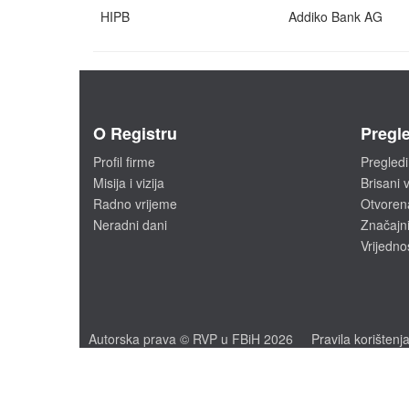
HIPB
Addiko Bank AG
O Registru
Pregle
Profil firme
Pregledi
Misija i vizija
Brisani v
Radno vrijeme
Otvoren
Neradni dani
Značajni
Vrijedno
Autorska prava © RVP u FBiH 2026
Pravila korištenj