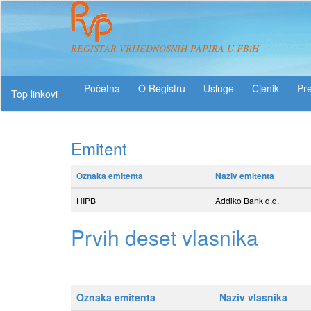
REGISTAR VRIJEDNOSNIH PAPIRA U FBiH
O Registru
Usluge
Pre
Top linkovi
Emitent
Oznaka emitenta
Naziv emitenta
HIPB
Addiko Bank d.d.
Prvih deset vlasnika
Oznaka emitenta
Naziv vlasnika