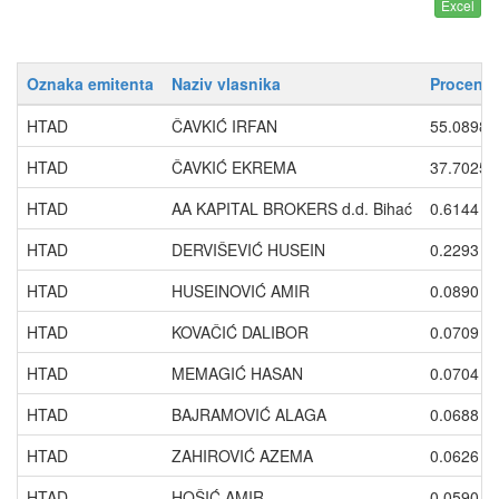
Oznaka emitenta
Naziv vlasnika
Procenti
HTAD
ČAVKIĆ IRFAN
55.0898
HTAD
ČAVKIĆ EKREMA
37.7025
HTAD
AA KAPITAL BROKERS d.d. Bihać
0.6144
HTAD
DERVIŠEVIĆ HUSEIN
0.2293
HTAD
HUSEINOVIĆ AMIR
0.0890
HTAD
KOVAČIĆ DALIBOR
0.0709
HTAD
MEMAGIĆ HASAN
0.0704
HTAD
BAJRAMOVIĆ ALAGA
0.0688
HTAD
ZAHIROVIĆ AZEMA
0.0626
HTAD
HOŠIĆ AMIR
0.0590