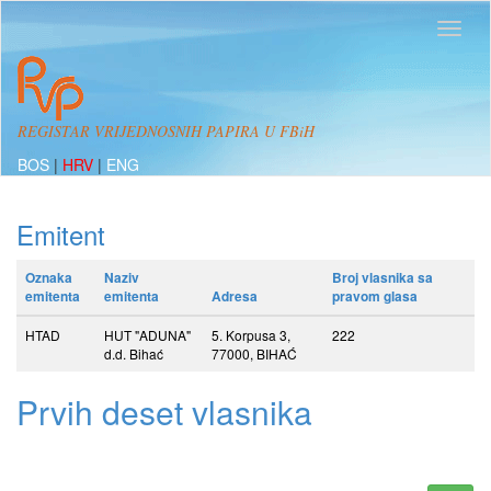
REGISTAR VRIJEDNOSNIH PAPIRA U FBiH
BOS
|
HRV
|
ENG
Emitent
Oznaka
Naziv
Broj vlasnika sa
emitenta
emitenta
Adresa
pravom glasa
HTAD
HUT "ADUNA"
5. Korpusa 3,
222
d.d. Bihać
77000, BIHAĆ
Prvih deset vlasnika