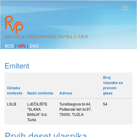
REGISTAR VRIJEDNOSNIH PAPIRA U FBiH
BOS
|
HRV
|
ENG
Emitent
Broj
vlasnika sa
Oznaka
pravom
emitenta
Naziv emitenta
Adresa
glasa
LSLB
LJEČILIŠTE
Turalibegova br.44,
54
"SLANA
Poštanski fah br.97,
BANJA" d.d.
75000, TUZLA
Tuzla
Prvih deset vlasnika