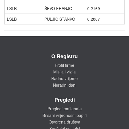
LSLB
ŠEVO FRANJO
0.2169
LSLB
PULJIĆ STANKO
0.2007
O Registru
Profil firme
Misija i vizija
Radno vrijeme
Neradni dani
Pregledi
Pregledi emitenata
Brisani vrijednosni papiri
Otvorena društva
Značajni postotci