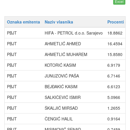
Oznaka emitenta
Naziv vlasnika
Procenti s
PBJT
HIFA - PETROL d.o.o. Sarajevo
18.8862
PBJT
AHMETLIĆ AHMED
16.4594
PBJT
AHMETLIĆ MUHAREM
15.8580
PBJT
KOTORIĆ KASIM
6.9179
PBJT
JUNUZOVIĆ PAŠA
6.7146
PBJT
BEJĐAKIĆ KASIM
6.6123
PBJT
SALKIČEVIĆ ISMIR
5.0966
PBJT
ŠKALJIĆ MIRSAD
1.2655
PBJT
ČENGIĆ HALIL
0.9164
PBJT
MISIMOVIĆ SENAD
0.7459