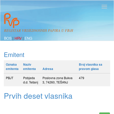
REGISTAR VRIJEDNOSNIH PAPIRA U FBiH
BOS
|
HRV
|
ENG
Emitent
Oznaka
Naziv
Broj vlasnika sa
emitenta
emitenta
Adresa
pravom glasa
PBJT
Pobjeda
Poslovna zona Bukva
479
d.d. Tešanj
3, 74260, TEŠANJ
Prvih deset vlasnika