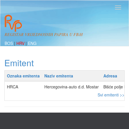
REGISTAR VRIJEDNOSNIH PAPIRA U FBiH
BOS
|
HRV
|
ENG
Emitent
Oznaka emitenta
Naziv emitenta
Adresa
HRCA
Hercegovina-auto d.d. Mostar
Bišće polje 
Svi emitenti >>