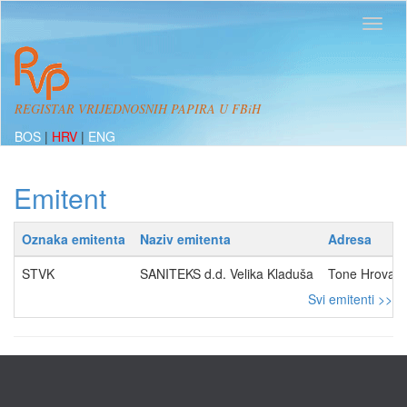
REGISTAR VRIJEDNOSNIH PAPIRA U FBiH
BOS
|
HRV
|
ENG
Emitent
Oznaka emitenta
Naziv emitenta
Adresa
STVK
SANITEKS d.d. Velika Kladuša
Tone Hrovat
Svi emitenti >>