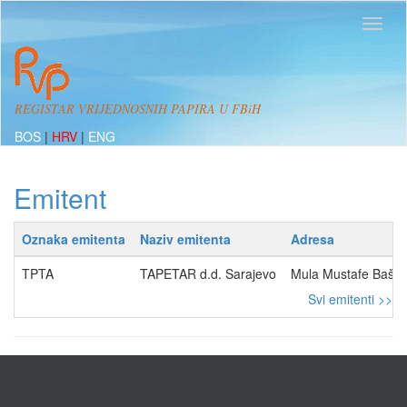
REGISTAR VRIJEDNOSNIH PAPIRA U FBiH
BOS
|
HRV
|
ENG
Emitent
Oznaka emitenta
Naziv emitenta
Adresa
TPTA
TAPETAR d.d. Sarajevo
Mula Mustafe Bašesk
Svi emitenti >>