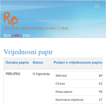
REGISTAR VRIJEDNOSNIH PAPIRA U FBiH
BOS
|
HRV
|
ENG
Vrijednosni papir
Oznaka papira
Status
Podaci o vrijednosnom papiru
RBKJRK2
U trgovanju
ISIN kod:
BAR
Cfi kod:
ESV
Klasa papira:
REDO
Nominalna vrijednost:
27.0