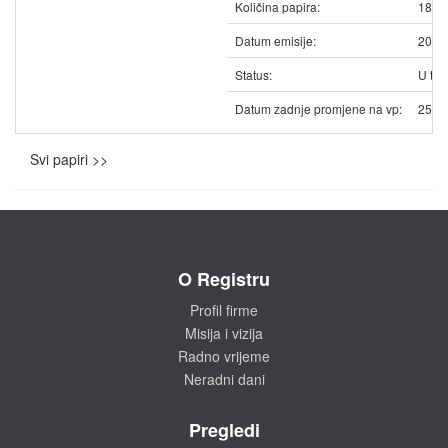
Količina papira:
1863
Datum emisije:
20.1
Status:
U trg
Datum zadnje promjene na vp:
25.1
Svi papiri >>
O Registru
Profil firme
Misija i vizija
Radno vrijeme
Neradni dani
Pregledi