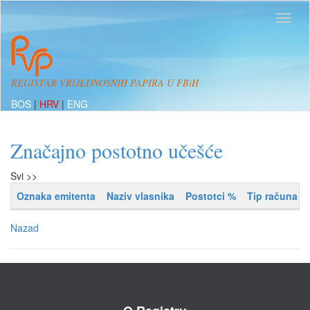
REGISTAR VRIJEDNOSNIH PAPIRA U FBiH
BOS
|
HRV
|
ENG
Značajno postotno učešće
Svi >>
Oznaka emitenta
Naziv vlasnika
Postotci %
Tip računa
Nazad