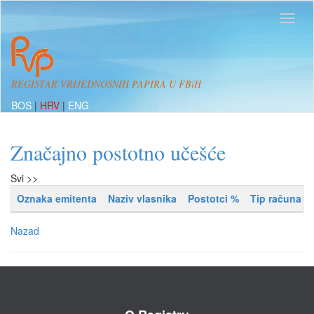
REGISTAR VRIJEDNOSNIH PAPIRA U FBiH
BOS
|
HRV
|
ENG
Značajno postotno učešće
Svi >>
Oznaka emitenta
Naziv vlasnika
Postotci %
Tip računa
Nazad