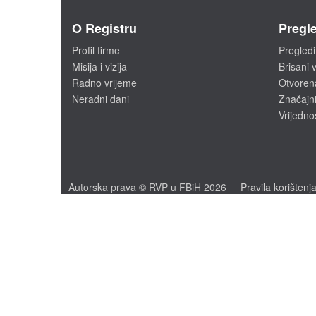
O Registru
Pregle
Profil firme
Pregledi
Misija i vizija
Brisani v
Radno vrijeme
Otvoren
Neradni dani
Značajni
Vrijedno
Autorska prava © RVP u FBiH 2026
Pravila korištenj