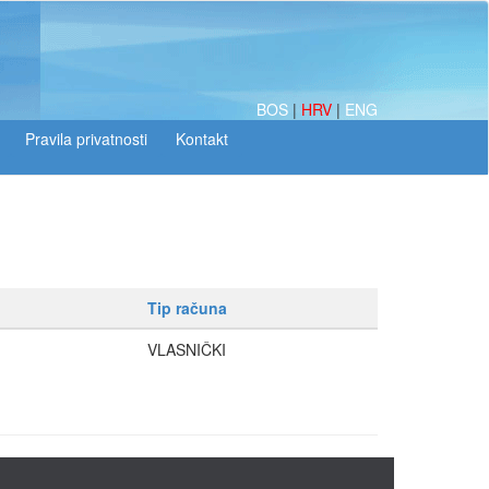
BOS
|
HRV
|
ENG
Tip računa
VLASNIČKI