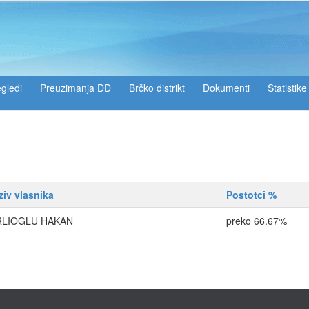
gledi
Preuzimanja DD
Brčko distrikt
Dokumenti
Statistike
ziv vlasnika
Postotci %
RLIOGLU HAKAN
preko 66.67%