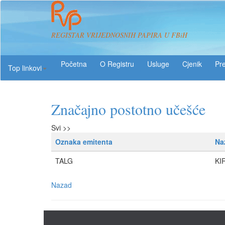
REGISTAR VRIJEDNOSNIH PAPIRA U FBiH
O Registru
Usluge
Pre
Top linkovi
Značajno postotno učešće
Svi >>
Oznaka emitenta
Na
TALG
KI
Nazad