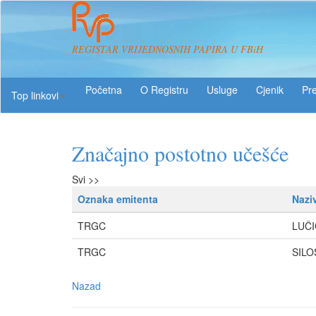
REGISTAR VRIJEDNOSNIH PAPIRA U FBiH
O Registru
Usluge
Pre
Top linkovi
Značajno postotno učešće
Svi >>
Oznaka emitenta
Nazi
TRGC
LUČ
TRGC
SILOS
Nazad