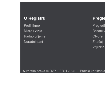
O Registru
Pregle
Profil firme
Pregledi
Misija i vizija
Brisani v
Radno vrijeme
Otvoren
Neradni dani
Značajni
Vrijedno
Autorska prava © RVP u FBiH 2026
Pravila korištenj