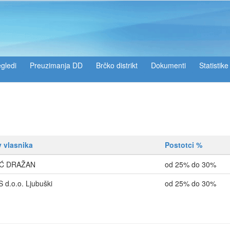
gledi
Preuzimanja DD
Brčko distrikt
Dokumenti
Statistike
v vlasnika
Postotci %
IĆ DRAŽAN
od 25% do 30%
 d.o.o. Ljubuški
od 25% do 30%