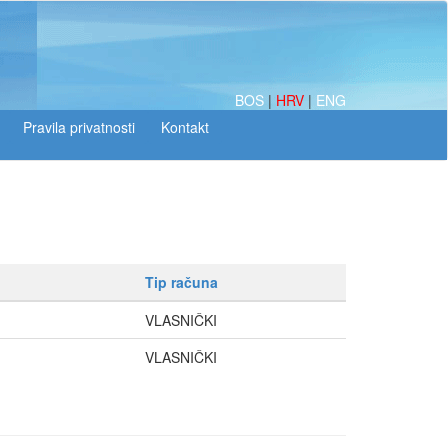
BOS
|
HRV
|
ENG
Tip računa
VLASNIČKI
VLASNIČKI