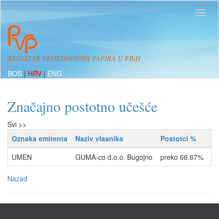
REGISTAR VRIJEDNOSNIH PAPIRA U FBiH
BOS
|
HRV
|
ENG
Značajno postotno učešće
Svi >>
Oznaka emitenta
Naziv vlasnika
Postotci %
Ti
UMEN
GUMA-co d.o.o. Bugojno
preko 66.67%
VL
Nazad