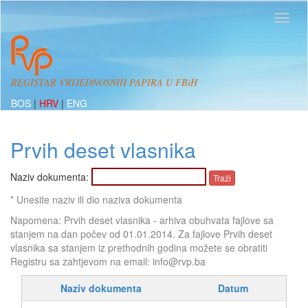
REGISTAR VRIJEDNOSNIH PAPIRA U FBiH
BOS
|
HRV
|
ENG
Prvih deset vlasnika
Naziv dokumenta:
* Unesite naziv ili dio naziva dokumenta
Napomena: Prvih deset vlasnika - arhiva obuhvata fajlove sa
stanjem na dan počev od 01.01.2014. Za fajlove Prvih deset
vlasnika sa stanjem iz prethodnih godina možete se obratiti
Registru sa zahtjevom na email: info@rvp.ba
Naziv dokumenta
Datum