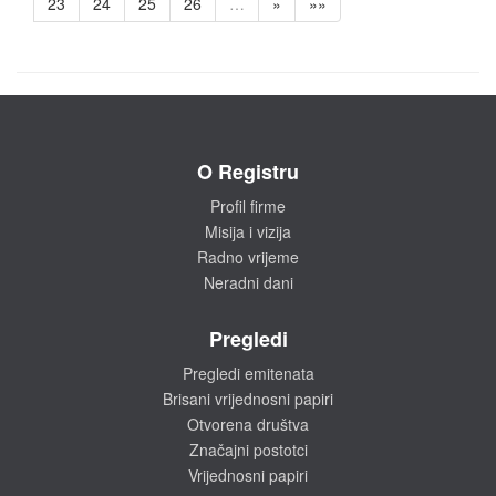
23
24
25
26
…
»
»»
O Registru
Profil firme
Misija i vizija
Radno vrijeme
Neradni dani
Pregledi
Pregledi emitenata
Brisani vrijednosni papiri
Otvorena društva
Značajni postotci
Vrijednosni papiri