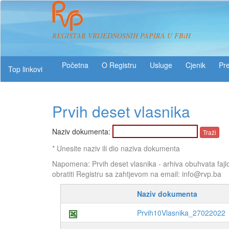
REGISTAR VRIJEDNOSNIH PAPIRA U FBiH
O Registru
Usluge
Pre
Top linkovi
Prvih deset vlasnika
Naziv dokumenta:
* Unesite naziv ili dio naziva dokumenta
Napomena: Prvih deset vlasnika - arhiva obuhvata fajl
obratiti Registru sa zahtjevom na email: info@rvp.ba
Naziv dokumenta
Prvih10Vlasnika_27022022