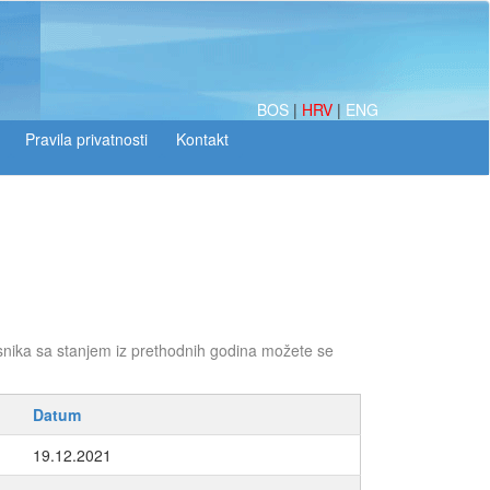
BOS
|
HRV
|
ENG
snika sa stanjem iz prethodnih godina možete se
Datum
19.12.2021