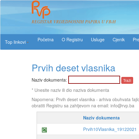
REGISTAR VRIJEDNOSNIH PAPIRA U FBiH
O Registru
Usluge
Pre
Top linkovi
Prvih deset vlasnika
Naziv dokumenta:
* Unesite naziv ili dio naziva dokumenta
Napomena: Prvih deset vlasnika - arhiva obuhvata fajl
obratiti Registru sa zahtjevom na email: info@rvp.ba
Naziv dokumenta
Prvih10Vlasnika_19122021