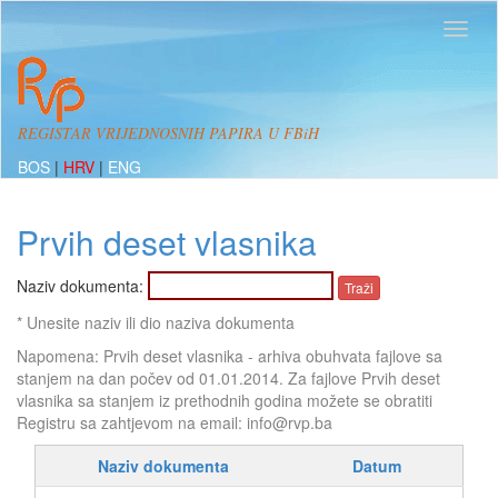
REGISTAR VRIJEDNOSNIH PAPIRA U FBiH
BOS
|
HRV
|
ENG
Prvih deset vlasnika
Naziv dokumenta:
* Unesite naziv ili dio naziva dokumenta
Napomena: Prvih deset vlasnika - arhiva obuhvata fajlove sa
stanjem na dan počev od 01.01.2014. Za fajlove Prvih deset
vlasnika sa stanjem iz prethodnih godina možete se obratiti
Registru sa zahtjevom na email: info@rvp.ba
Naziv dokumenta
Datum