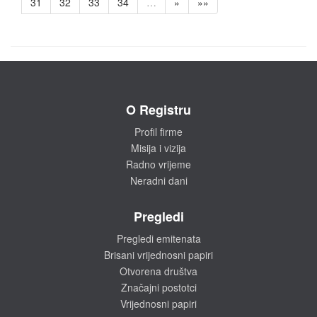
31
32
33
34
…
»
»»
O Registru
Profil firme
Misija i vizija
Radno vrijeme
Neradni dani
Pregledi
Pregledi emitenata
Brisani vrijednosni papiri
Otvorena društva
Značajni postotci
Vrijednosni papiri