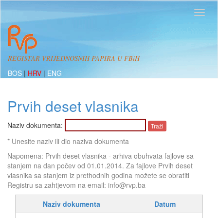
REGISTAR VRIJEDNOSNIH PAPIRA U FBiH
BOS
|
HRV
|
ENG
Prvih deset vlasnika
Naziv dokumenta:
* Unesite naziv ili dio naziva dokumenta
Napomena: Prvih deset vlasnika - arhiva obuhvata fajlove sa
stanjem na dan počev od 01.01.2014. Za fajlove Prvih deset
vlasnika sa stanjem iz prethodnih godina možete se obratiti
Registru sa zahtjevom na email: info@rvp.ba
Naziv dokumenta
Datum