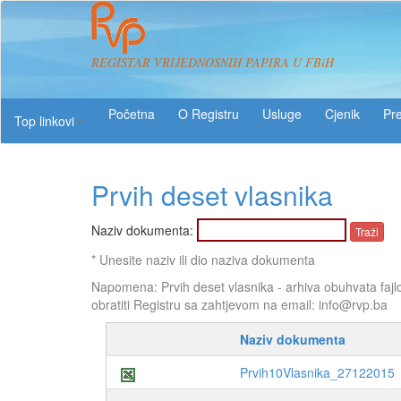
REGISTAR VRIJEDNOSNIH PAPIRA U FBiH
O Registru
Usluge
Pre
Top linkovi
Prvih deset vlasnika
Naziv dokumenta:
* Unesite naziv ili dio naziva dokumenta
Napomena: Prvih deset vlasnika - arhiva obuhvata fajl
obratiti Registru sa zahtjevom na email: info@rvp.ba
Naziv dokumenta
Prvih10Vlasnika_27122015